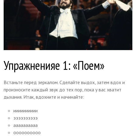
Упражненияе 1: «Поем»
Встаньте перед зеркалом. Сделайте выдох, затем вдох и
произносите каждый звук до тех пор, пока у вас хватит
дыхания. Итак, вдохните и начинайте:
ииииииииии
ээээээээээ
аааааааааа
оооооооооо