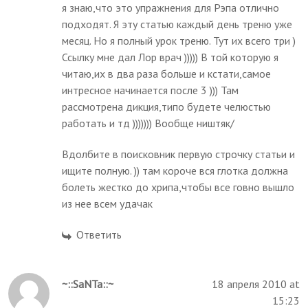
я знаю,что это упражнения для Рэпа отлично
подходят. Я эту статью каждый день треню уже
месяц. Но я полный урок треню. Тут их всего три )
Ссылку мне дал Лор врач ))))) В той которую я
читаю,их в два раза больше и кстати,самое
интресное начинается после 3 ))) Там
рассмотрена дикция,типо будете челюстью
работать и тд ))))))) Вообще ништяк/
Вдолбите в поисковник первую строчку статьи и
ищите полную. )) там короче вся глотка должна
болеть жестко до хрипа,чтобы все говно вышло
из нее всем удачак
Ответить
~::SaNTa::~
18 апреля 2010 at
15:23