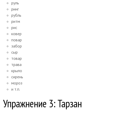
руль
ринг
рубль
ритм
рис
ковер
повар
забор
сыр
товар
трава
крыло
сирень
мороз
и т.п.
Упражнение 3: Тарзан