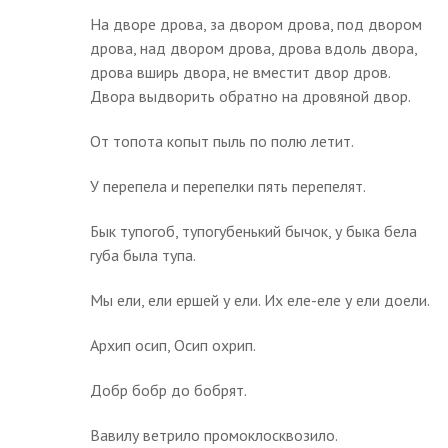
На дворе дрова, за двором дрова, под двором
дрова, над двором дрова, дрова вдоль двора,
дрова вширь двора, не вместит двор дров.
Двора выдворить обратно на дровяной двор.
От топота копыт пыль по полю летит.
У перепела и перепелки пять перепелят.
Бык тупогоб, тупогубенький бычок, у быка бела
губа была тупа.
Мы ели, ели ершей у ели. Их еле-еле у ели доели.
Архип осип, Осип охрип.
Добр бобр до бобрят.
Вавилу ветрило промоклосквозило.