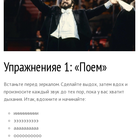
Упражненияе 1: «Поем»
Встаньте перед зеркалом. Сделайте выдох, затем вдох и
произносите каждый звук до тех пор, пока у вас хватит
дыхания. Итак, вдохните и начинайте:
ииииииииии
ээээээээээ
аааааааааа
оооооооооо