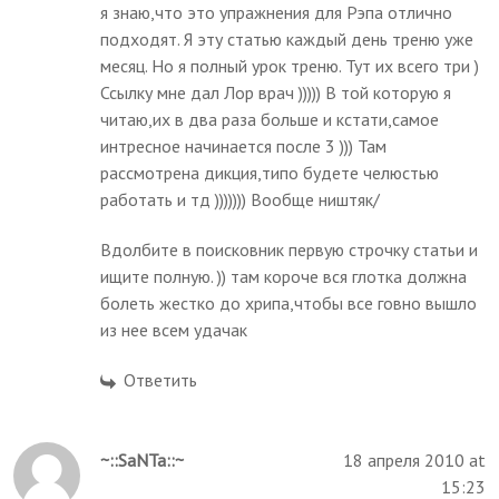
я знаю,что это упражнения для Рэпа отлично
подходят. Я эту статью каждый день треню уже
месяц. Но я полный урок треню. Тут их всего три )
Ссылку мне дал Лор врач ))))) В той которую я
читаю,их в два раза больше и кстати,самое
интресное начинается после 3 ))) Там
рассмотрена дикция,типо будете челюстью
работать и тд ))))))) Вообще ништяк/
Вдолбите в поисковник первую строчку статьи и
ищите полную. )) там короче вся глотка должна
болеть жестко до хрипа,чтобы все говно вышло
из нее всем удачак
Ответить
~::SaNTa::~
18 апреля 2010 at
15:23