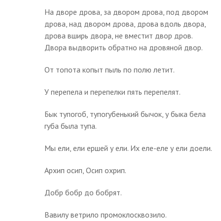
На дворе дрова, за двором дрова, под двором
дрова, над двором дрова, дрова вдоль двора,
дрова вширь двора, не вместит двор дров.
Двора выдворить обратно на дровяной двор.
От топота копыт пыль по полю летит.
У перепела и перепелки пять перепелят.
Бык тупогоб, тупогубенький бычок, у быка бела
губа была тупа.
Мы ели, ели ершей у ели. Их еле-еле у ели доели.
Архип осип, Осип охрип.
Добр бобр до бобрят.
Вавилу ветрило промоклосквозило.