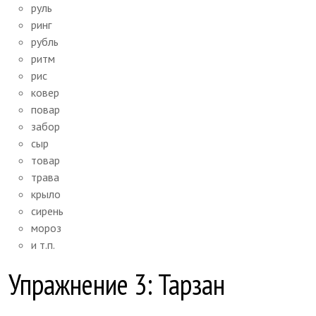
руль
ринг
рубль
ритм
рис
ковер
повар
забор
сыр
товар
трава
крыло
сирень
мороз
и т.п.
Упражнение 3: Тарзан