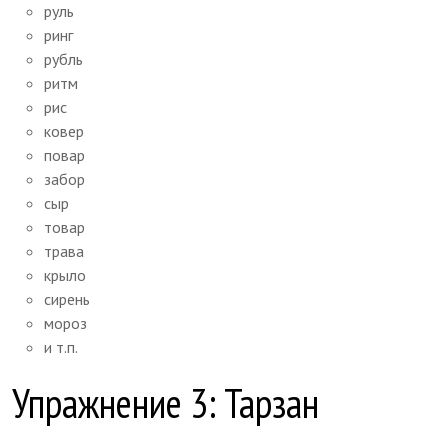
руль
ринг
рубль
ритм
рис
ковер
повар
забор
сыр
товар
трава
крыло
сирень
мороз
и т.п.
Упражнение 3: Тарзан