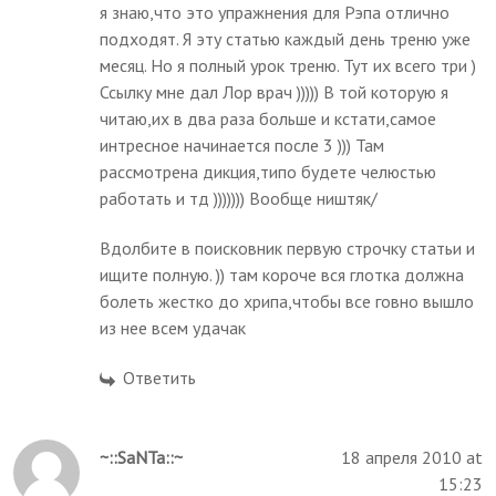
я знаю,что это упражнения для Рэпа отлично
подходят. Я эту статью каждый день треню уже
месяц. Но я полный урок треню. Тут их всего три )
Ссылку мне дал Лор врач ))))) В той которую я
читаю,их в два раза больше и кстати,самое
интресное начинается после 3 ))) Там
рассмотрена дикция,типо будете челюстью
работать и тд ))))))) Вообще ништяк/
Вдолбите в поисковник первую строчку статьи и
ищите полную. )) там короче вся глотка должна
болеть жестко до хрипа,чтобы все говно вышло
из нее всем удачак
Ответить
~::SaNTa::~
18 апреля 2010 at
15:23