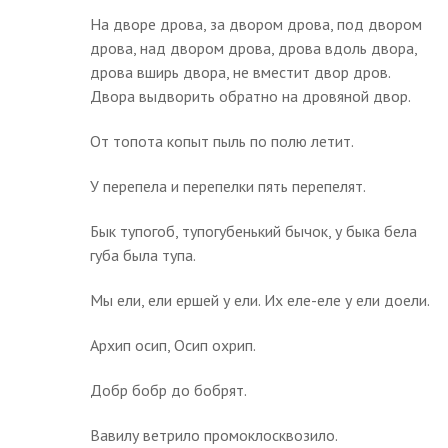
На дворе дрова, за двором дрова, под двором
дрова, над двором дрова, дрова вдоль двора,
дрова вширь двора, не вместит двор дров.
Двора выдворить обратно на дровяной двор.
От топота копыт пыль по полю летит.
У перепела и перепелки пять перепелят.
Бык тупогоб, тупогубенький бычок, у быка бела
губа была тупа.
Мы ели, ели ершей у ели. Их еле-еле у ели доели.
Архип осип, Осип охрип.
Добр бобр до бобрят.
Вавилу ветрило промоклосквозило.