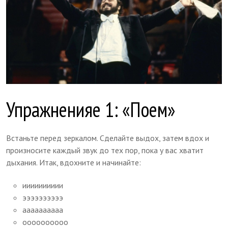
Упражненияе 1: «Поем»
Встаньте перед зеркалом. Сделайте выдох, затем вдох и
произносите каждый звук до тех пор, пока у вас хватит
дыхания. Итак, вдохните и начинайте:
ииииииииии
ээээээээээ
аааааааааа
оооооооооо