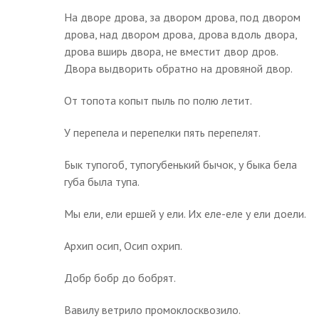
На дворе дрова, за двором дрова, под двором
дрова, над двором дрова, дрова вдоль двора,
дрова вширь двора, не вместит двор дров.
Двора выдворить обратно на дровяной двор.
От топота копыт пыль по полю летит.
У перепела и перепелки пять перепелят.
Бык тупогоб, тупогубенький бычок, у быка бела
губа была тупа.
Мы ели, ели ершей у ели. Их еле-еле у ели доели.
Архип осип, Осип охрип.
Добр бобр до бобрят.
Вавилу ветрило промоклосквозило.