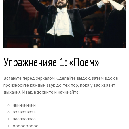
Упражненияе 1: «Поем»
Встаньте перед зеркалом. Сделайте выдох, затем вдох и
произносите каждый звук до тех пор, пока у вас хватит
дыхания. Итак, вдохните и начинайте:
ииииииииии
ээээээээээ
аааааааааа
оооооооооо