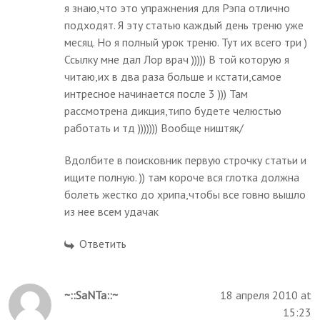
я знаю,что это упражнения для Рэпа отлично
подходят. Я эту статью каждый день треню уже
месяц. Но я полный урок треню. Тут их всего три )
Ссылку мне дал Лор врач ))))) В той которую я
читаю,их в два раза больше и кстати,самое
интресное начинается после 3 ))) Там
рассмотрена дикция,типо будете челюстью
работать и тд ))))))) Вообще ништяк/
Вдолбите в поисковник первую строчку статьи и
ищите полную. )) там короче вся глотка должна
болеть жестко до хрипа,чтобы все говно вышло
из нее всем удачак
Ответить
~::SaNTa::~
18 апреля 2010 at
15:23