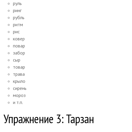
руль
ринг
рубль
ритм
рис
ковер
повар
забор
сыр
товар
трава
крыло
сирень
мороз
и т.п.
Упражнение 3: Тарзан