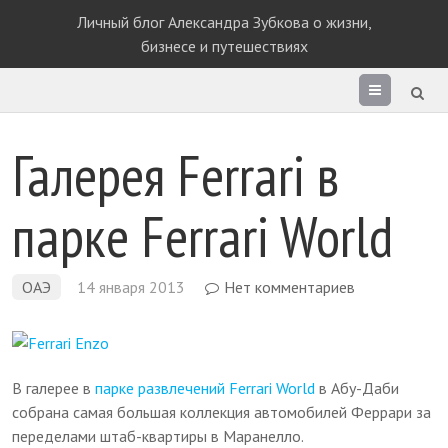
Личный блог Александра Зубкова о жизни,
бизнесе и путешествиях
Раздел
сайта
Галерея Ferrari в
парке Ferrari World
ОАЭ
14 января 2013
Нет комментариев
В галерее в
парке развлечений Ferrari World
в Абу-Даби
собрана самая большая коллекция автомобилей Феррари за
переделами штаб-квартиры в Маранелло.