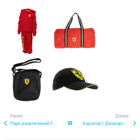
Ранее:
Далее:
Парк развлечений Ferrari World в Абу-Даби
Все записи
Аэропорт Джакарты (Soekarno-Hatta, CGK)