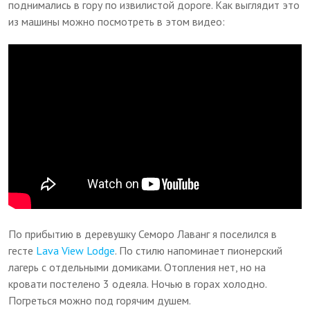
поднимались в гору по извилистой дороге. Как выглядит это
из машины можно посмотреть в этом видео:
По прибытию в деревушку Семоро Лаванг я поселился в
гесте
Lava View Lodge
. По стилю напоминает пионерский
лагерь с отдельными домиками. Отопления нет, но на
кровати постелено 3 одеяла. Ночью в горах холодно.
Погреться можно под горячим душем.