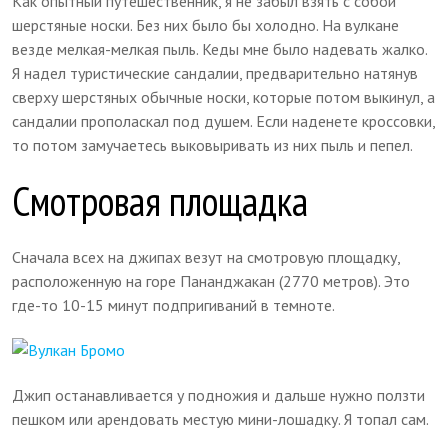
Как опытный путешественник, я не забыл взять с собой
шерстяные носки. Без них было бы холодно. На вулкане
везде мелкая-мелкая пыль. Кеды мне было надевать жалко.
Я надел туристические сандалии, предварительно натянув
сверху шерстяных обычные носки, которые потом выкинул, а
сандалии прополаскал под душем. Если наденете кроссовки,
то потом замучаетесь выковыривать из них пыль и пепел.
Смотровая площадка
Сначала всех на джипах везут на смотровую площадку,
расположенную на горе Пананджакан (2770 метров). Это
где-то 10-15 минут подпригиваний в темноте.
Джип останавливается у подножия и дальше нужно ползти
пешком или арендовать местую мини-лошадку. Я топал сам.