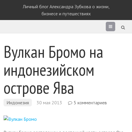
Личный блог Александра Зубкова о жизни,
бизнесе и путешествиях
Раздел
сайта
Вулкан Бромо на
индонезийском
острове Ява
Индонезия
30 мая 2013
5 комментариев