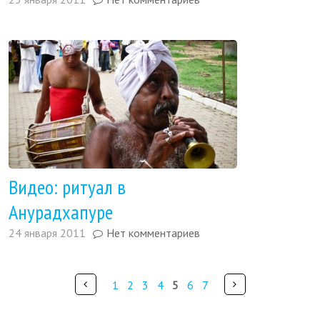
Видео: ритуал в
Анурадхапуре
24 января 2011
Нет комментариев
Pages
Ранее
Далее
1
2
3
4
5
6
7