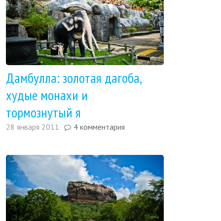
Дамбулла: золотая дагоба,
худые монахи и
тормознутый я
28 января 2011
4 комментария