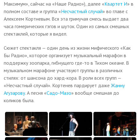
Максимум», сайчас на «Наше Радио»), далее «
Квартет И
» в
полном составе и группа «
Несчастный случай
» во главе с
Алексеем Кортневым. Вся эта гримучая смесь выдает два
часа гомерических гэгов и шуток. Один из самых смешных
спектаклей, которые я видел.
Сюжет спектакля — один день из жизни мифического «Как
Бы Радио», которое организует музыкальный марафон в
поддержку зоопарка, гибнущего где-то в Тихом океане. В
музыкальном марафоне участвуют группы в различных
стилях: от шансона до хард-кора. В роли всех групп —
«Несчастный случай». Кортенев пардирует даже
Жанну
Агузарову
. А песня «
Садо-Мазо
» вообще смешная до
коликов была.