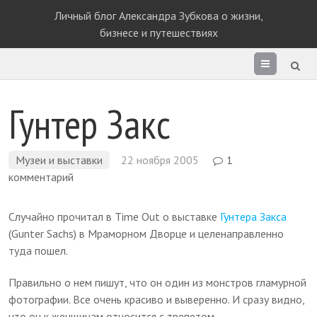
Личный блог Александра Зубкова о жизни,
бизнесе и путешествиях
Раздел
сайта
Гунтер Закс
Музеи и выставки
22 ноября 2005
1
комментарий
Случайно прочитал в Time Out о выставке
Гунтера Закса
(Gunter Sachs) в Мраморном Дворце и целенаправленно
туда пошел.
Правильно о нем пишут, что он один из монстров гламурной
фотографии. Все очень красиво и выверенно. И сразу видно,
что он к женщинам относится с трепетом.