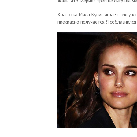
Жаль, что Мерил Стрип не сыграла м
Красотка Мила Кунис играет сексуал
прекрасно получается. Я соблазнился 