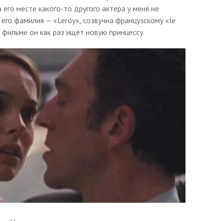
 его месте какого-то другого актера у меня не
 его фамилия — «Leroy», созвучна французскому «le
В фильме он как раз ищет новую принцессу.