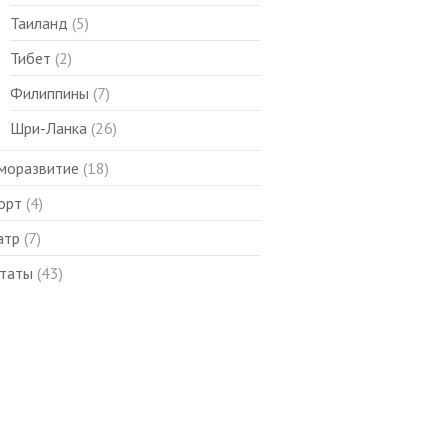
Таиланд
(5)
Тибет
(2)
Филиппины
(7)
Шри-Ланка
(26)
моразвитие
(18)
орт
(4)
атр
(7)
таты
(43)