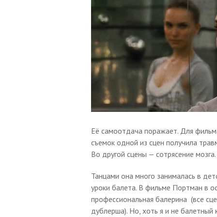
Её самоотдача поражает. Для фильма
съемок одной из сцен получила трав
Во другой сцены — сотрясение мозга.
Танцами она много занималась в детс
уроки балета. В фильме Портман в о
профессиональная балерина (все сце
дублерша). Но, хоть я и не балетный