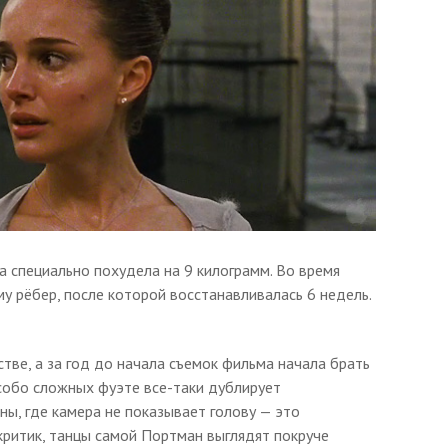
 специально похудела на 9 килограмм. Во время
му рёбер, после которой восстанавливалась 6 недель.
тве, а за год до начала съемок фильма начала брать
собо сложных фуэте все-таки дублирует
ны, где камера не показывает голову — это
 критик, танцы самой Портман выглядят покруче