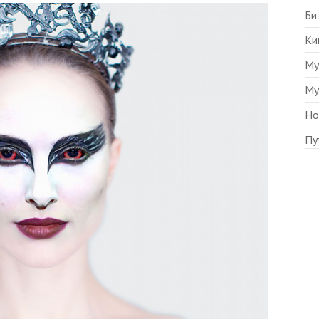
Би
Ки
Му
Му
Но
Пу