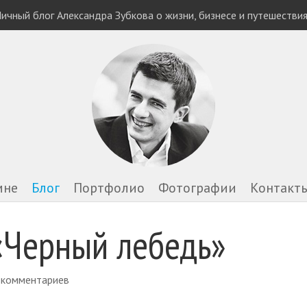
ичный блог Александра Зубкова о жизни, бизнесе и путешестви
мне
Блог
Портфолио
Фотографии
Контакт
«Черный лебедь»
 комментариев