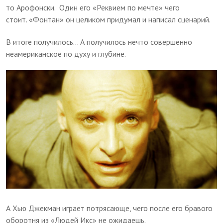
то Арофонски. Один его «Реквием по мечте» чего
стоит. «Фонтан» он целиком придумал и написал сценарий.
В итоге получилось... А получилось нечто совершенно
неамериканское по духу и глубине.
А Хью Джекман играет потрясающе, чего после его бравого
оборотня из «Людей Икс» не ожидаешь.