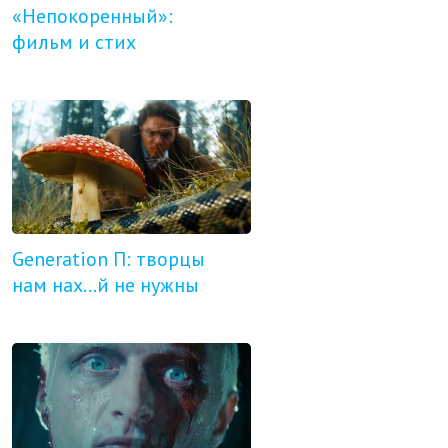
«Непокоренный»:
фильм и стих
Generation П: творцы
нам нах...й не нужны