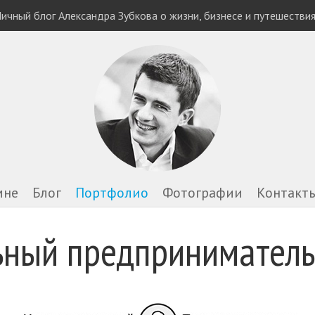
ичный блог Александра Зубкова о жизни, бизнесе и путешестви
мне
Блог
Портфолио
Фотографии
Контакт
ный предприниматель