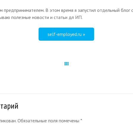
м предпринимателем. В этом время я запустил отдельный блог 
дываю полезные новости и статьи дл ИП.
self-employed.ru »
All Works
нтарий
бликован. Обязательные поля помечены
*