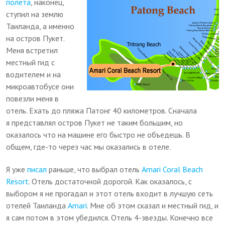
полета
, наконец,
ступил на землю
Таиланда, а именно
на остров Пукет.
Меня встретил
местный гид с
водителем и на
микроавтобусе они
повезли меня в
отель. Ехать до пляжа Патонг 40 километров. Сначала
я представлял остров Пукет не таким большим, но
оказалось что на машине его быстро не объедешь. В
общем, где-то через час мы оказались в отеле.
Я уже
писал
раньше, что выбрал отель
Amari Coral Beach
Resort
. Отель достаточной дорогой. Как оказалось, с
выбором я не прогадал и этот отель входит в лучшую сеть
отелей Таиланда
Amari
. Мне об этом сказал и местный гид, и
я сам потом в этом убедился. Отель 4-звезды. Конечно все