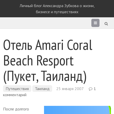
Личный блог Александра Зубкова о жизни,
бизнесе и путешествиях
Раздел
сайта
Отель Amari Coral
Beach Resport
(Пукет, Таиланд)
Путешествия
Таиланд
25 января 2007
1
комментарий
После долгого