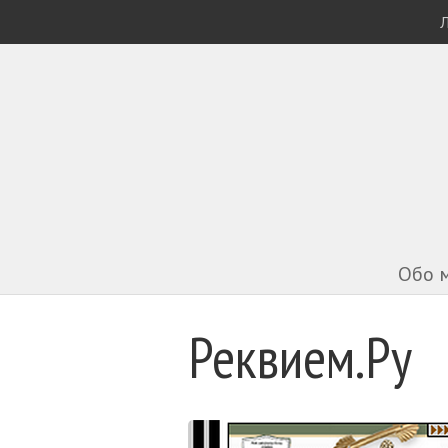
Л
Обо 
Реквием.Ру