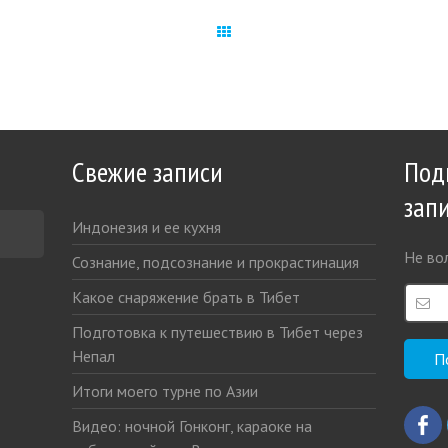
All Works
Свежие записи
Под
зап
Индонезия и ее кухня
Не вол
Сознание, подсознание и прокрастинация
Какое снаряжение брать в Тибет
Подготовка к путешествию в Тибет через
Непал
Итоги моего турне по Азии
Видео: ночной Гонконг, караоке на