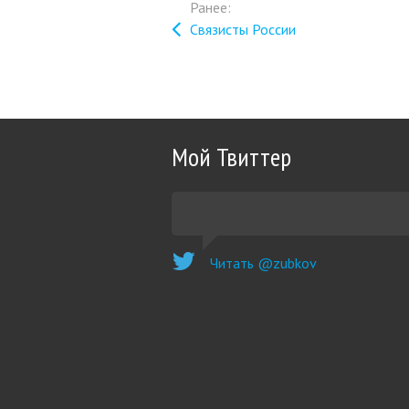
Ранее:
Связисты России
Мой Твиттер
Читать @zubkov