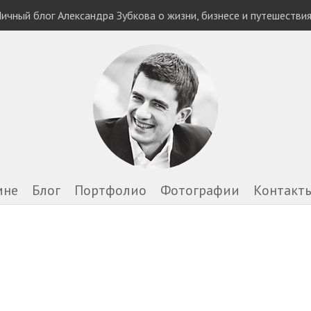
ичный блог Александра Зубкова о жизни, бизнесе и путешестви
мне
Блог
Портфолио
Фотографии
Контакт