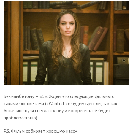
Бекмамбетому — «5». Ждём его следующие фильмы с
такими бюджетами («Wanted 2» будем врят ли, так как
Анжелине пуля снесла голову и воскресить её будет
проблематично).
P.S. Фильм собирает хорошую кассу.