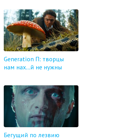
Generation П: творцы
нам нах...й не нужны
Бегущий по лезвию